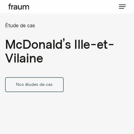
Menu
Skip
to
main
Close
Étude de cas
content
Menu
McDonald’s Ille-et-
Vilaine
Nos études de cas